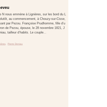
 neveu
re N nous emmène à Lignières, sur les bord du L
u plutôt, au commencement, à Chouzy-sur-Cisse,
sant par Pezou. Françoise Prudhomme, fille d’u
eron de Pezou, épouse, le 28 novembre 1821, J
iau, tailleur d’habits. Le couple...
ières
,
Pierre Deniau