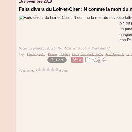
16 novembre 2019
Faits divers du Loir-et-Cher : N comme la mort du
La lett
oir, o
en pas
n vign
ean Den
Posté par plumesquale à 04:54 -
Commentaires [
…
]
- Permalien [
#
]
Tags:
Challenge AZ
,
Pezou
,
Chouzy
,
Françoise Prudhomme
,
Jean Renault
,
Lign
Vous aimez ?
0 vote