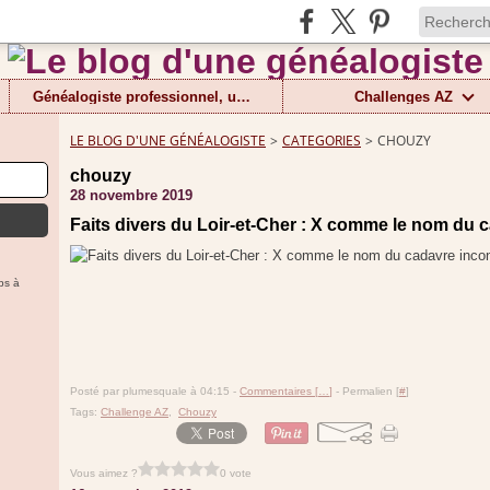
Généalogiste professionnel, un métier
Challenges AZ
LE BLOG D'UNE GÉNÉALOGISTE
>
CATEGORIES
>
CHOUZY
chouzy
28 novembre 2019
Faits divers du Loir-et-Cher : X comme le nom du
ps à
Posté par plumesquale à 04:15 -
Commentaires [
…
]
- Permalien [
#
]
Tags:
Challenge AZ
,
Chouzy
Vous aimez ?
0 vote