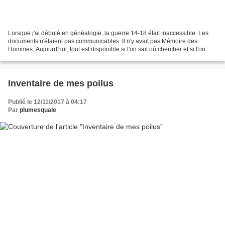
Lorsque j'ai débuté en généalogie, la guerre 14-18 était inaccessible. Les
documents n'étaient pas communicables. Il n'y avait pas Mémoire des
Hommes. Aujourd'hui, tout est disponible si l'on sait où chercher et si l'on
peut se déplacer. Je n'ai que la...
Inventaire de mes poilus
Publié le 12/11/2017 à 04:17
Par
plumesquale