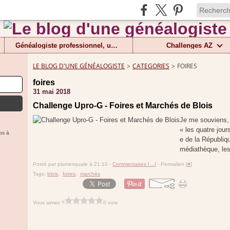
Généalogiste professionnel, un métier
Challenges AZ
LE BLOG D'UNE GÉNÉALOGISTE
>
CATEGORIES
>
FOIRES
foires
31 mai 2018
Challenge Upro-G - Foires et Marchés de Blois
Je me souviens, 
« les quatre jour
ps à
e de la Républiqu
médiathèque, les 
Posté par plumesquale à 21:10 -
Commentaires [
…
]
- Permalien [
#
]
Tags:
blois
,
foires
,
marchés
Vous aimez ?
0 vote