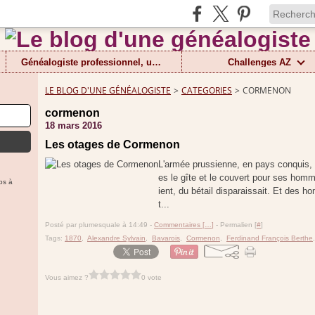
Généalogiste professionnel, un métier
Challenges AZ
LE BLOG D'UNE GÉNÉALOGISTE
>
CATEGORIES
>
CORMENON
cormenon
18 mars 2016
Les otages de Cormenon
L'armée prussienne, en pays conquis,
es le gîte et le couvert pour ses hom
ps à
ient, du bétail disparaissait. Et des h
t...
Posté par plumesquale à 14:49 -
Commentaires [
…
]
- Permalien [
#
]
Tags:
1870
,
Alexandre Sylvain
,
Bavarois
,
Cormenon
,
Ferdinand François Berthe
Vous aimez ?
0 vote