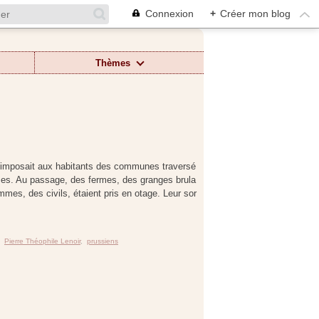
Connexion
+
Créer mon blog
Thèmes
 imposait aux habitants des communes traversé
mes. Au passage, des fermes, des granges brula
ommes, des civils, étaient pris en otage. Leur sor
,
Pierre Théophile Lenoir
,
prussiens