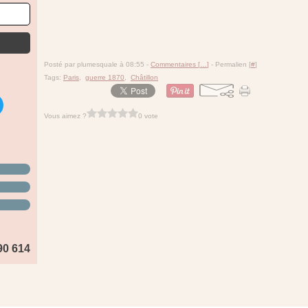
Posté par plumesquale à 08:55 -
Commentaires [
…
]
- Permalien [
#
]
Tags:
Paris
,
guerre 1870
,
Châtillon
Vous aimez ?
0 vote
90 614