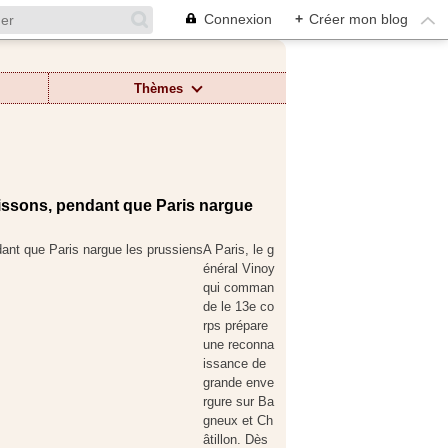
Connexion
+
Créer mon blog
Thèmes
oissons, pendant que Paris nargue
A Paris, le g
énéral Vinoy
qui comman
de le 13e co
rps prépare
une reconna
issance de
grande enve
rgure sur Ba
gneux et Ch
âtillon. Dès