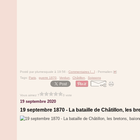
Posté par plumesquale à 19:56 -
Commentaires [
…
]
- Permalien [
#
]
Tags:
Paris
,
guerre 1870
,
Verdun
,
Châtillon
,
Soissons
Vous aimez ?
0 vote
19 septembre 2020
19 septembre 1870 - La bataille de Châtillon, les b