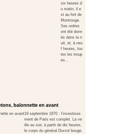
six heures d
u matin, il e
st au fort de
Montrouge.
Ses ordres
ont été donn
és dans la n
uit, et, à neu
f heures, tou
tes les troup
es...
retons, baïonnette en avant
19 septembre 1870 : l’investisse
ment de Paris est complet. La ve
ille au soir, à partir de dix heures,
le corps du général Ducrot bouge.