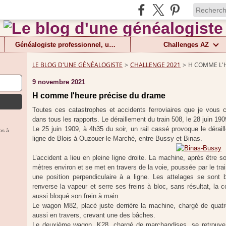
Généalogiste professionnel, un métier
Challenges AZ
LE BLOG D'UNE GÉNÉALOGISTE
>
CHALLENGE 2021
>
H COMME L'
9 novembre 2021
H comme l'heure précise du drame
Toutes ces catastrophes et accidents ferroviaires que je vous co
dans tous les rapports. Le déraillement du train 508, le 28 juin 19
Le 25 juin 1909, à 4h35 du soir, un rail cassé provoque le dérai
ps à
ligne de Blois à Ouzouer-le-Marché, entre Bussy et Binas.
L’accident a lieu en pleine ligne droite. La machine, après être so
mètres environ et se met en travers de la voie, poussée par le trai
une position perpendiculaire à a ligne. Les attelages se sont b
renverse la vapeur et serre ses freins à bloc, sans résultat, la c
aussi bloqué son frein à main.
Le wagon M82, placé juste derrière la machine, chargé de quat
aussi en travers, crevant une des bâches.
Le deuxième wagon, K28, chargé de marchandises, se retrouve 