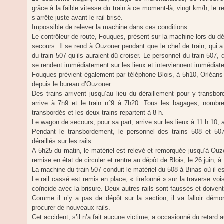
grâce à la faible vitesse du train à ce moment-là, vingt km/h, le r
s’arrête juste avant le rail brisé.
Impossible de relever la machine dans ces conditions.
Le contrôleur de route, Fouques, présent sur la machine lors du 
secours. Il se rend à Ouzouer pendant que le chef de train, qui a
du train 507 qu’ils auraient dû croiser. Le personnel du train 507
se rendent immédiatement sur les lieux et interviennent immédiat
Fouques prévient également par téléphone Blois, à 5h10, Orléan
depuis le bureau d’Ouzouer.
Des trains arrivent jusqu’au lieu du déraillement pour y transbo
arrive à 7h9 et le train n°9 à 7h20. Tous les bagages, nombr
transbordés et les deux trains repartent à 8 h.
Le wagon de secours, pour sa part, arrive sur les lieux à 11 h 10
Pendant le transbordement, le personnel des trains 508 et 507
déraillés sur les rails.
A 5h25 du matin, le matériel est relevé et remorquée jusqu’à Ouzo
remise en état de circuler et rentre au dépôt de Blois, le 26 juin, à 
La machine du train 507 conduit le matériel du 508 à Binas où il e
Le rail cassé est remis en place, « tirefonné » sur la traverse voi
coïncide avec la brisure. Deux autres rails sont faussés et doiven
Comme il n’y a pas de dépôt sur la section, il va falloir démo
procurer de nouveaux rails.
Cet accident, s’il n’a fait aucune victime, a occasionné du retard a