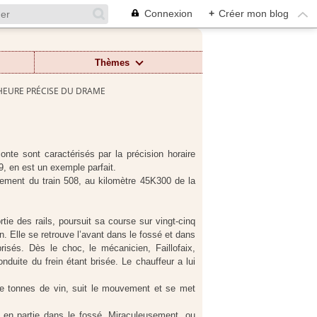
Connexion
+
Créer mon blog
Thèmes
HEURE PRÉCISE DU DRAME
nte sont caractérisés par la précision horaire
09, en est un exemple parfait.
llement du train 508, au kilomètre 45K300 de la
rtie des rails, poursuit sa course sur vingt-cinq
n. Elle se retrouve l’avant dans le fossé et dans
risés. Dès le choc, le mécanicien, Faillofaix,
onduite du frein étant brisée. Le chauffeur a lui
re tonnes de vin, suit le mouvement et se met
en partie dans le fossé. Miraculeusement, ou