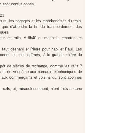
n sont contusionnés.
h23
urs, les bagages et les marchandises du train.
t que d’attendre la fin du transbordement des
cques.
ur les rails. A 8h40 du matin ils repartent et
faut déshabiller Pierre pour habiller Paul. Les
acent les rails abîmés, à la grande colère du
épôt de pièces de rechange, comme les rails ?
ques et de Vendôme aux bureaux téléphoniques de
 aux commerçants et voisins qui sont abonnés
 rails, et, miraculeusement, n’ont faits aucune