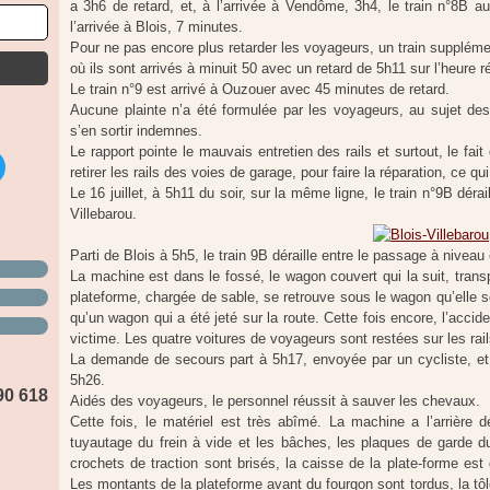
a 3h6 de retard, et, à l’arrivée à Vendôme, 3h4, le train n°8B a
l’arrivée à Blois, 7 minutes.
Pour ne pas encore plus retarder les voyageurs, un train suppléme
où ils sont arrivés à minuit 50 avec un retard de 5h11 sur l’heure r
Le train n°9 est arrivé à Ouzouer avec 45 minutes de retard.
Aucune plainte n’a été formulée par les voyageurs, au sujet des 
s’en sortir indemnes.
Le rapport pointe le mauvais entretien des rails et surtout, le fait 
retirer les rails des voies de garage, pour faire la réparation, ce qu
Le 16 juillet, à 5h11 du soir, sur la même ligne, le train n°9B déra
Villebarou.
Parti de Blois à 5h5, le train 9B déraille entre le passage à niveau
La machine est dans le fossé, le wagon couvert qui la suit, transp
plateforme, chargée de sable, se retrouve sous le wagon qu’elle so
qu’un wagon qui a été jeté sur la route. Cette fois encore, l’accide
victime. Les quatre voitures de voyageurs sont restées sur les rail
La demande de secours part à 5h17, envoyée par un cycliste, et 
5h26.
90 618
Aidés des voyageurs, le personnel réussit à sauver les chevaux.
Cette fois, le matériel est très abîmé. La machine a l’arrière 
tuyautage du frein à vide et les bâches, les plaques de garde du
crochets de traction sont brisés, la caisse de la plate-forme est
Les montants de la plateforme avant du fourgon sont tordus, la tô