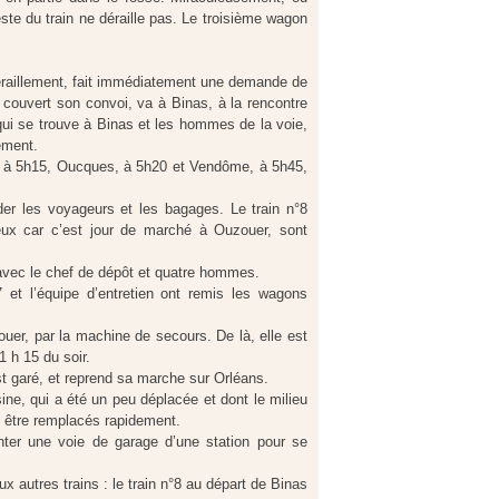
este du train ne déraille pas. Le troisième wagon
déraillement, fait immédiatement une demande de
 couvert son convoi, va à Binas, à la rencontre
, qui se trouve à Binas et les hommes de la voie,
ement.
s à 5h15, Oucques, à 5h20 et Vendôme, à 5h45,
rder les voyageurs et les bagages. Le train n°8
eux car c’est jour de marché à Ouzouer, sont
, avec le chef de dépôt et quatre hommes.
 et l’équipe d’entretien ont remis les wagons
uer, par la machine de secours. De là, elle est
1 h 15 du soir.
st garé, et reprend sa marche sur Orléans.
sine, qui a été un peu déplacée et dont le milieu
t être remplacés rapidement.
nter une voie de garage d’une station pour se
ux autres trains : le train n°8 au départ de Binas