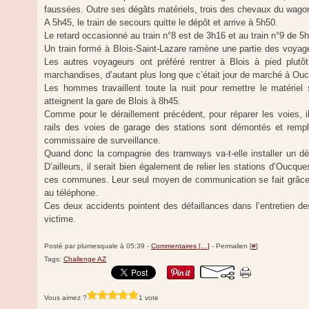
faussées. Outre ses dégâts matériels, trois des chevaux du wago
A 5h45, le train de secours quitte le dépôt et arrive à 5h50.
Le retard occasionné au train n°8 est de 3h16 et au train n°9 de 5
Un train formé à Blois-Saint-Lazare ramène une partie des voyage
Les autres voyageurs ont préféré rentrer à Blois à pied plutô
marchandises, d’autant plus long que c’était jour de marché à Ou
Les hommes travaillent toute la nuit pour remettre le matériel s
atteignent la gare de Blois à 8h45.
Comme pour le déraillement précédent, pour réparer les voies, il 
rails des voies de garage des stations sont démontés et rempl
commissaire de surveillance.
Quand donc la compagnie des tramways va-t-elle installer un d
D’ailleurs, il serait bien également de relier les stations d’Ouc
ces communes. Leur seul moyen de communication se fait grâce
au téléphone.
Ces deux accidents pointent des défaillances dans l’entretien des
victime.
Posté par plumesquale à 05:39 -
Commentaires [
…
]
- Permalien [
#
]
Tags:
Challenge AZ
Vous aimez ?
1 vote