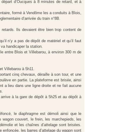
u départ d’Oucques à 8 minutes de retard, et à
ntaire, formé à Vendôme les a conduits à Blois,
églementaire d’arrivée du train n°8B.
retards. Ils devaient être bien trop content de
qu’il n’y a pas de dépôt de matériel et qu’il faut
i va handicaper la station.
ille entre Blois et Villebarou, à environ 300 m de
 et Villebarou à 5h11.
ortant cinq chevaux, déraille à son tour, et une
ulève en partie. La plateforme est brisée, ainsi
nt a lieu dans une ligne droite et ne fait aucune
s.
arrive à la gare de dépôt à 5h25 et au dépôt à
défoncé, le diaphragme est démoli ainsi que le
 wagon couvert, le frein, les marchepieds, les
 démolie et les chaînes d’attelage sont brisées.
le enfoncée, les barres d’attelage du wagon sont