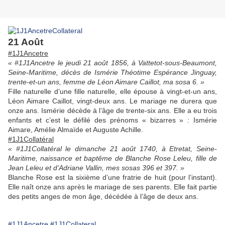
21 Août
#1J1Ancetre
« #1J1Ancetre le jeudi 21 août 1856, à Vattetot-sous-Beaumont,
Seine-Maritime, décès de Ismérie Théotime Espérance Jinguay,
trente-et-un ans, femme de Léon Aimare Caillot, ma sosa 6. »
Fille naturelle d’une fille naturelle, elle épouse à vingt-et-un ans,
Léon Aimare Caillot, vingt-deux ans. Le mariage ne durera que
onze ans. Ismérie décède à l’âge de trente-six ans. Elle a eu trois
enfants et c’est le défilé des prénoms « bizarres » : Ismérie
Aimare, Amélie Almaïde et Auguste Achille.
#1J1Collatéral
« #1J1Collatéral le dimanche 21 août 1740, à Etretat, Seine-
Maritime, naissance et baptême de Blanche Rose Leleu, fille de
Jean Leleu et d’Adriane Vallin, mes sosas 396 et 397. »
Blanche Rose est la sixième d’une fratrie de huit (pour l’instant).
Elle naît onze ans après le mariage de ses parents. Elle fait partie
des petits anges de mon âge, décédée à l’âge de deux ans.
#1J1Ancetre
#1J1Collateral