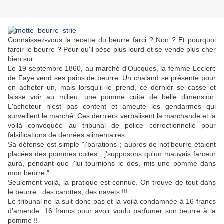
Connaissez-vous la recette du beurre farci ? Non ? Et pourquoi
farcir le beurre ? Pour qu'il pèse plus lourd et se vende plus cher
bien sur.
Le 19 septembre 1860, au marché d'Oucques, la femme Leclerc
de Faye vend ses pains de beurre. Un chaland se présente pour
en acheter un, mais lorsqu'il le prend, ce dernier se casse et
laisse voir au milieu, une pomme cuite de belle dimension.
L'acheteur n'est pas content et ameute les gendarmes qui
surveillent le marché. Ces derniers verbalisent la marchande et la
voilà convoquée au tribunal de police correctionnelle pour
falsifications de denrées alimentaires.
Sa défense est simple "j'barations ; auprès de not'beurre étaient
placées des pommes cuites ; j'supposons qu'un mauvais farceur
aura, pendant que j'lui tournions le dos, mis une pomme dans
mon beurre."
Seulement voilà, la pratique est connue. On trouve de tout dans
le beurre : des carottes, des navets !!!
Le tribunal ne la suit donc pas et la voilà condamnée à 16 francs
d'amende. 16 francs pour avoir voulu parfumer son beurre à la
pomme !!