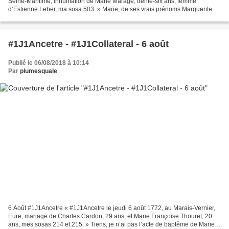
Seine-Maritime, inhumation de Marie Marage, trente-six ans, femme
d’Estienne Leber, ma sosa 503. » Marie, de ses vrais prénoms Marguerite
Marie Catherine Louise, est la neuvième...
#1J1Ancetre - #1J1Collateral - 6 août
Publié le 06/08/2018 à 10:14
Par
plumesquale
6 Août #1J1Ancetre « #1J1Ancetre le jeudi 6 août 1772, au Marais-Vernier,
Eure, mariage de Charles Cardon, 29 ans, et Marie Françoise Thouret, 20
ans, mes sosas 214 et 215. » Tiens, je n’ai pas l’acte de baptême de Marie