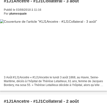
#1J1Ancetre - #1J1Collateral - 3 août
Publié le 03/08/2018 à 11:16
Par
plumesquale
3 Août #1J1Ancetre « #1J1Ancetre le lundi 3 août 1868, au Havre, Seine-
Maritime, décès à l’hôpital de Thérèse Letailleux, 61 ans, femme de Jacques
Bordery, ma sosa 55. » Thérèse Letailleux décède à l’hôpital, alors qu’elle vit
rue d’Etretat. Je me pose...
#1J1Ancetre - #1J1Collateral - 2 août