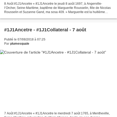
8 Août #1J1Ancetre « #1J1Ancetre le jeudi 8 août 1697, à Angerville-
l’Orcher, Seine-Maritime, baptême de Marguerite Rousselin, fille de Nicolas
Rousselin et Suzanne Gand, ma sosa 409. » Marguerite est la huitième
d’une fratrie de neuf enfants. Elle naît...
#1J1Ancetre - #1J1Collateral - 7 août
Publié le 07/08/2018 à 07:25
Par
plumesquale
7 Août #1J1Ancetre « #1J1Ancetre le merdredi 7 août 1765, à Mentheville,