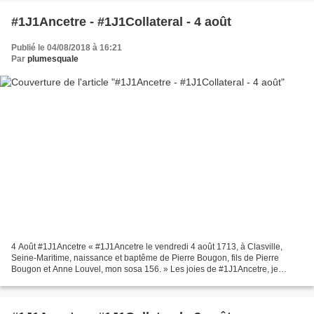
#1J1Ancetre - #1J1Collateral - 4 août
Publié le 04/08/2018 à 16:21
Par
plumesquale
4 Août #1J1Ancetre « #1J1Ancetre le vendredi 4 août 1713, à Clasville,
Seine-Maritime, naissance et baptême de Pierre Bougon, fils de Pierre
Bougon et Anne Louvel, mon sosa 156. » Les joies de #1J1Ancetre, je
n’avais pas trouvé que Pierre avait été marié...