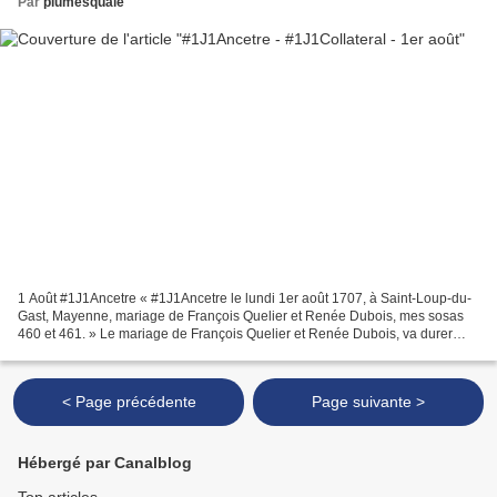
Par
plumesquale
1 Août #1J1Ancetre « #1J1Ancetre le lundi 1er août 1707, à Saint-Loup-du-
Gast, Mayenne, mariage de François Quelier et Renée Dubois, mes sosas
460 et 461. » Le mariage de François Quelier et Renée Dubois, va durer
trente-et-un ans. Il s’achèvera au décès...
< Page précédente
Page suivante >
Hébergé par Canalblog