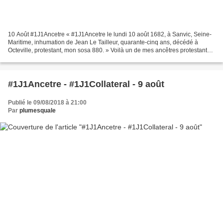
10 Août #1J1Ancetre « #1J1Ancetre le lundi 10 août 1682, à Sanvic, Seine-
Maritime, inhumation de Jean Le Tailleur, quarante-cinq ans, décédé à
Octeville, protestant, mon sosa 880. » Voilà un de mes ancêtres protestants.
Il est décédé à Octeville, mais...
#1J1Ancetre - #1J1Collateral - 9 août
Publié le 09/08/2018 à 21:00
Par
plumesquale