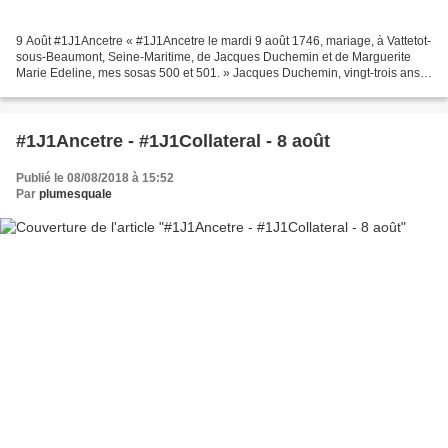
9 Août #1J1Ancetre « #1J1Ancetre le mardi 9 août 1746, mariage, à Vattetot-
sous-Beaumont, Seine-Maritime, de Jacques Duchemin et de Marguerite
Marie Edeline, mes sosas 500 et 501. » Jacques Duchemin, vingt-trois ans,
épouse Marguerite Marie Edeline, vingt-neuf...
#1J1Ancetre - #1J1Collateral - 8 août
Publié le 08/08/2018 à 15:52
Par
plumesquale