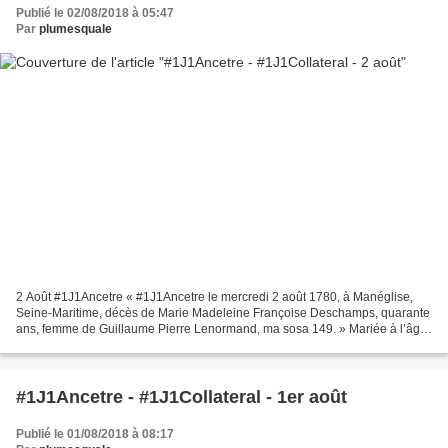
Publié le 02/08/2018 à 05:47
Par
plumesquale
2 Août #1J1Ancetre « #1J1Ancetre le mercredi 2 août 1780, à Manéglise,
Seine-Maritime, décès de Marie Madeleine Françoise Deschamps, quarante
ans, femme de Guillaume Pierre Lenormand, ma sosa 149. » Mariée à l’âge
de trente-trois ans, Marie Madeleine...
#1J1Ancetre - #1J1Collateral - 1er août
Publié le 01/08/2018 à 08:17