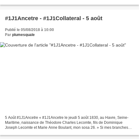
Françoise, juste son âge approximatif....
#1J1Ancetre - #1J1Collateral - 5 août
Publié le 05/08/2018 à 10:00
Par
plumesquale
5 Août #1J1Ancetre « #1J1Ancetre le jeudi 5 août 1830, au Havre, Seine-
Maritime, naissance de Théodore Charles Lecomte, fils de Dominique
Joseph Lecomte et Marie Anne Boulant, mon sosa 26. » Si mes branches
normandes, de Seine-Maritime, le sont depuis...