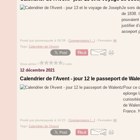
Je sors de
de 1838. I
pouvaient 
justifier 
asseport p
Posté par plumesquale à 06:59 -
Commentaires [
…
]
- Permalien [
#
]
Tags:
Calendrier de l'Avent
Vous aimez ?
0 vote
12 décembre 2021
Calendrier de l'Avent - jour 12 le passeport de Wal
Pour ce d
eplonge 
curiosité
de Walent
France. 
Posté par plumesquale à 14:22 -
Commentaires [
…
]
- Permalien [
#
]
Tags:
Calendrier de l'Avent