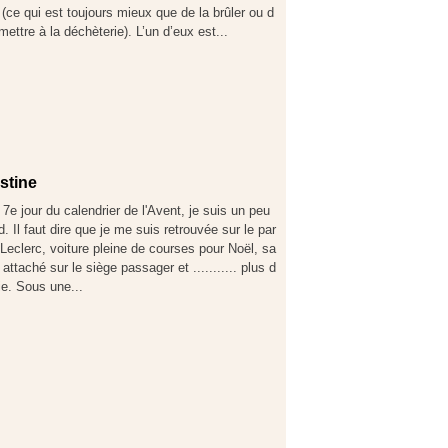
e (ce qui est toujours mieux que de la brûler ou d
 mettre à la déchèterie). L’un d’eux est...
istine
7e jour du calendrier de l'Avent, je suis un peu
d. Il faut dire que je me suis retrouvée sur le par
Leclerc, voiture pleine de courses pour Noël, sa
 attaché sur le siège passager et ........... plus d
ie. Sous une...