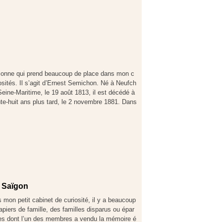
rsonne qui prend beaucoup de place dans mon c
osités. Il s’agit d’Ernest Semichon. Né à Neufch
Seine-Maritime, le 19 août 1813, il est décédé à
te-huit ans plus tard, le 2 novembre 1881. Dans
de Saïgon
 mon petit cabinet de curiosité, il y a beaucoup
apiers de famille, des familles disparus ou épar
ées dont l’un des membres a vendu la mémoire é