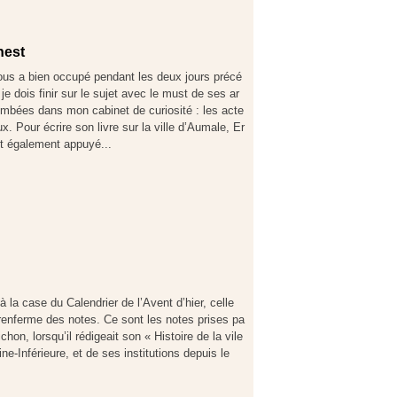
nest
ous a bien occupé pendant les deux jours précé
 je dois finir sur le sujet avec le must de ses ar
ombées dans mon cabinet de curiosité : les acte
ux. Pour écrire son livre sur la ville d’Aumale, Er
st également appuyé...
à la case du Calendrier de l’Avent d’hier, celle
 renferme des notes. Ce sont les notes prises pa
hon, lorsqu’il rédigeait son « Histoire de la vile
e-Inférieure, et de ses institutions depuis le