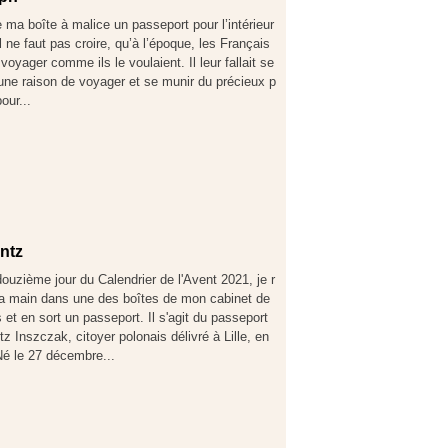
 ma boîte à malice un passeport pour l’intérieur
l ne faut pas croire, qu’à l’époque, les Français
voyager comme ils le voulaient. Il leur fallait se
d’une raison de voyager et se munir du précieux p
our...
entz
ouzième jour du Calendrier de l'Avent 2021, je r
la main dans une des boîtes de mon cabinet de
s et en sort un passeport. Il s'agit du passeport
z Inszczak, citoyer polonais délivré à Lille, en
Né le 27 décembre...