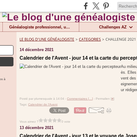
Généalogiste professionnel, un métier
Challenges AZ
LE BLOG D'UNE GÉNÉALOGISTE
>
CATEGORIES
>
CHALLENGE 2021
14 décembre 2021
Calendrier de l'Avent - jour 14 et la carte du percep
Au milieu
ès. Elles
vent des
ps à
eignemen
ur rédige
Posté par plumesquale à 14:04 -
Commentaires [
…
]
- Permalien [
#
]
Tags:
Calendrier de l'Avent
Vous aimez ?
0 vote
13 décembre 2021
Calendrier de l'Avent - jour 13 et le voyage de Jos