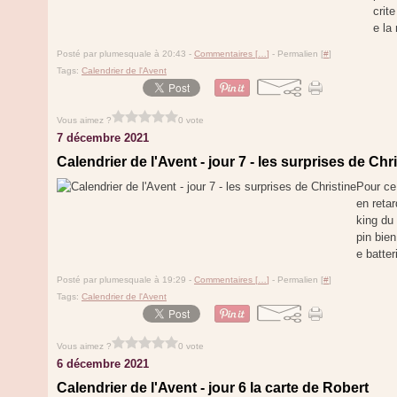
crit
e la
Posté par plumesquale à 20:43 -
Commentaires [
…
]
- Permalien [
#
]
Tags:
Calendrier de l'Avent
Vous aimez ?
0 vote
7 décembre 2021
Calendrier de l'Avent - jour 7 - les surprises de Chr
Pour ce 
en retar
king du 
pin bien
e batter
Posté par plumesquale à 19:29 -
Commentaires [
…
]
- Permalien [
#
]
Tags:
Calendrier de l'Avent
Vous aimez ?
0 vote
6 décembre 2021
Calendrier de l'Avent - jour 6 la carte de Robert