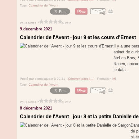
Tags:
Calendrier de l'Avent
Vous aimez ?
0 vote
9 décembre 2021
Calendrier de l'Avent - jour 9 et les cours d'Ernest
Il y a une pe
abinet de curi
âtel-en-Bray, 
Rouen, soixan
le data...
Posté par plumesquale à 09:31 -
Commentaires [
…
]
- Permalien [
#
]
Tags:
Calendrier de l'Avent
Vous aimez ?
0 vote
8 décembre 2021
Calendrier de l'Avent - jour 8 et la petite Danielle 
Dans
de p
pill