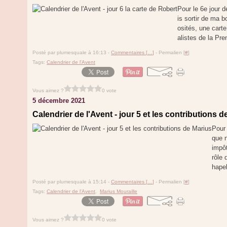
Pour le 6e jour d
is sortir de ma 
osités, une cart
alistes de la Pr
Posté par plumesquale à 16:13 -
Commentaires [
…
]
- Permalien [
#
]
Tags:
Calendrier de l'Avent
Vous aimez ?
0 vote
5 décembre 2021
Calendrier de l'Avent - jour 5 et les contributions 
Pour 
que n
impôt
rôle 
hapel
Posté par plumesquale à 15:14 -
Commentaires [
…
]
- Permalien [
#
]
Tags:
Calendrier de l'Avent
,
Marius Mouraille
Vous aimez ?
0 vote