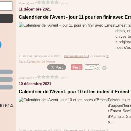
Vous aimez ?
0 vote
11 décembre 2021
Calendrier de l'Avent - jour 11 pour en finir avec Er
Ernest n
dents, et
chives t
s origina
nest s’e
Posté par plumesquale à 16:13 -
Commentaires [
…
]
- Permalien [
#
]
Tags:
Calendrier de l'Avent
Vous aimez ?
0 vote
10 décembre 2021
Calendrier de l'Avent- jour 10 et les notes d'Ernest
Faisant suite 
90 614
d’aujourd’hui
r Ernest Semic
d’Aumale, Sein
s...
Posté par plumesquale à 13:25 -
Commentaires [
…
]
- Permalien [
#
]