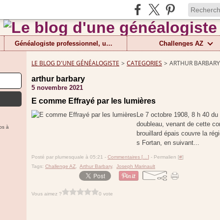
Généalogiste professionnel, un métier
Challenges AZ
LE BLOG D'UNE GÉNÉALOGISTE
>
CATEGORIES
>
ARTHUR BARBARY
arthur barbary
5 novembre 2021
E comme Effrayé par les lumières
Le 7 octobre 1908, 8 h 40 du
doubleau, venant de cette com
ps à
brouillard épais couvre la rég
s Fortan, en suivant...
Posté par plumesquale à 05:21 -
Commentaires [
…
]
- Permalien [
#
]
Tags:
Challenge AZ
,
Arthur Barbary
,
Joseph Marinault
Vous aimez ?
0 vote