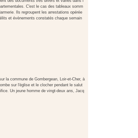
ent des documents très divers et variés dans l
partementales. C'est le cas des tableaux somm
armerie. Ils regroupent les arrestations opérée
délits et évènements constatés chaque semain
e sur la commune de Gombergean, Loir-et-Cher, à
ombe sur l'église et le clocher pendant le salut
ifice. Un jeune homme de vingt-deux ans, Jacq