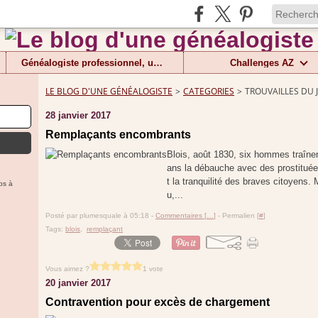
Généalogiste professionnel, un métier
Challenges AZ
LE BLOG D'UNE GÉNÉALOGISTE
>
CATEGORIES
>
TROUVAILLES DU 
28 janvier 2017
Remplaçants encombrants
Blois, août 1830, six hommes traînen
ans la débauche avec des prostituées
t la tranquilité des braves citoyens. 
ps à
u,...
Posté par plumesquale à 05:18 -
Commentaires [
…
]
- Permalien [
#
]
Tags:
blois
,
remplaçant
Vous aimez ?
1 vote
20 janvier 2017
Contravention pour excès de chargement