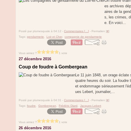
On trouve vraim
es archives dé
aires de la gend
s, les crimes, 
e. En voici...
Posté par plumesquale à 04:12 -
Commentaires [
…
]
- Permalien [
#
]
Tags:
gendarmerie
,
Loir et Cher
,
compagnie de gendarmerie
Vous aimez ?
1 vote
27 décembre 2016
Coup de foudre à Gombergean
Le 11 juin 1848, un orage éclat
quatre heures du soir. La foudre t
et endommage sérieusement l'éd
ues Lebert, journalier,...
Posté par plumesquale à 04:31 -
Commentaires [
…
]
- Permalien [
#
]
Tags:
foudre
,
Gombergean
,
Frédéric Diard
,
Jacques Lebert
Vous aimez ?
1 vote
26 décembre 2016