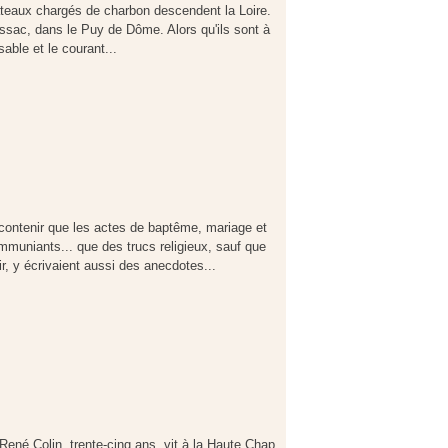
ateaux chargés de charbon descendent la Loire.
ssac, dans le Puy de Dôme. Alors qu'ils sont à
 sable et le courant...
contenir que les actes de baptême, mariage et
ommuniants... que des trucs religieux, sauf que
ir, y écrivaient aussi des anecdotes...
né Colin, trente-cinq ans, vit à la Haute Chap