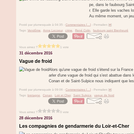
pe, dans le faubourg Sain
r. Elle garde les vaches l
Au même moment, un jeun
Posté par plumesquale à 04:35 -
Commentaires [
…
]
- Permalien [
#
]
Tags:
Vendôme
,
Anne Lecoeur
,
crime
,
René Colin
,
faubourg saint Bienheuré
Vous aimez ?
1 vote
31 décembre 2016
Vague de froid
Alors qu'une vague de froid s'étend sur la France 
arler d'une vague de froid qui s'est abattue dans 
Conan et de Saint-Sulpice nous indiquent que les 
Posté par plumesquale à 09:06 -
Commentaires [
…
]
- Permalien [
#
]
Tags:
bretagne
,
Conan
,
Loir et Cher
,
Saint Sulpice
,
vague de froid
Vous aimez ?
0 vote
28 décembre 2016
Les compagnies de gendarmerie du Loir-et-Cher