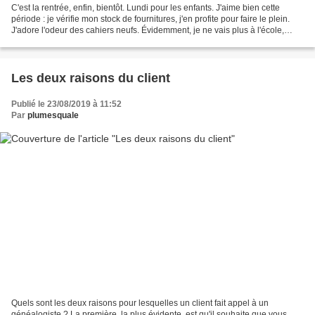
C'est la rentrée, enfin, bientôt. Lundi pour les enfants. J'aime bien cette
période : je vérifie mon stock de fournitures, j'en profite pour faire le plein.
J'adore l'odeur des cahiers neufs. Évidemment, je ne vais plus à l'école,
mais j'ai toujours besoin...
Les deux raisons du client
Publié le 23/08/2019 à 11:52
Par
plumesquale
Quels sont les deux raisons pour lesquelles un client fait appel à un
généalogiste ? La première, la plus évidente, est qu'il souhaite que vous