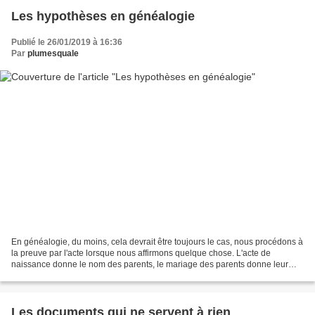
Les hypothèses en généalogie
Publié le 26/01/2019 à 16:36
Par
plumesquale
En généalogie, du moins, cela devrait être toujours le cas, nous procédons à
la preuve par l'acte lorsque nous affirmons quelque chose. L'acte de
naissance donne le nom des parents, le mariage des parents donne leur
filiation et ainsi de suite. Si je...
Les documents qui ne servent à rien