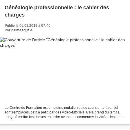
Généalogie professionnelle : le cahier des
charges
Publié le 06/03/2019 à 07:40
Par
plumesquale
Le Centre de Formation est en pleine mutation et les cours en présentiel
sont remplacés, petit à petit, par des video-tutoriels. Cela prend du temps,
oblige à mettre les choses en ordre avant de commencer la vidéo : les euh,
les hésitations, les "zut,...