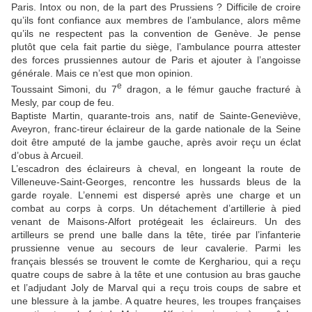
Paris. Intox ou non, de la part des Prussiens ? Difficile de croire
qu’ils font confiance aux membres de l’ambulance, alors même
qu’ils ne respectent pas la convention de Genève. Je pense
plutôt que cela fait partie du siège, l’ambulance pourra attester
des forces prussiennes autour de Paris et ajouter à l’angoisse
générale. Mais ce n’est que mon opinion.
e
Toussaint Simoni, du 7
dragon, a le fémur gauche fracturé à
Mesly, par coup de feu.
Baptiste Martin, quarante-trois ans, natif de Sainte-Geneviève,
Aveyron, franc-tireur éclaireur de la garde nationale de la Seine
doit être amputé de la jambe gauche, après avoir reçu un éclat
d’obus à Arcueil.
L’escadron des éclaireurs à cheval, en longeant la route de
Villeneuve-Saint-Georges, rencontre les hussards bleus de la
garde royale. L’ennemi est dispersé après une charge et un
combat au corps à corps. Un détachement d’artillerie à pied
venant de Maisons-Alfort protégeait les éclaireurs. Un des
artilleurs se prend une balle dans la tête, tirée par l’infanterie
prussienne venue au secours de leur cavalerie. Parmi les
français blessés se trouvent le comte de Kerghariou, qui a reçu
quatre coups de sabre à la tête et une contusion au bras gauche
et l’adjudant Joly de Marval qui a reçu trois coups de sabre et
une blessure à la jambe. A quatre heures, les troupes françaises