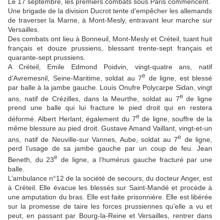
Le 17 septembre, les premiers combats sous Paris commencent.
Une brigade de la division Ducrot tente d’empêcher les allemands
de traverser la Marne, à Mont-Mesly, entravant leur marche sur
Versailles.
Des combats ont lieu à Bonneuil, Mont-Mesly et Créteil, tuant huit
français et douze prussiens, blessant trente-sept français et
quarante-sept prussiens.
A Créteil, Emile Edmond Poidvin, vingt-quatre ans, natif
e
d’Avremesnil, Seine-Maritime, soldat au 7
de ligne, est blessé
par balle à la jambe gauche. Louis Onufre Polycarpe Sidan, vingt
e
ans, natif de Crézilles, dans la Meurthe, soldat au 7
de ligne
prend une balle qui lui fracture le pied droit qui en restera
e
déformé. Albert Herlant, également du 7
de ligne, souffre de la
même blessure au pied droit. Gustave Amand Vaillant, vingt-et-un
e
ans, natif de Neuville-sur Vannes, Aube, soldat au 7
de ligne,
perd l’usage de sa jambe gauche par un coup de feu. Jean
e
Beneth, du 23
de ligne, a l’humérus gauche fracturé par une
balle.
L’ambulance n°12 de la société de secours, du docteur Anger, est
à Créteil. Elle évacue les blessés sur Saint-Mandé et procède à
une amputation du bras. Elle est faite prisonnière. Elle est libérée
sur la promesse de taire les forces prussiennes qu’elle a vu et
peut, en passant par Bourg-la-Reine et Versailles, rentrer dans