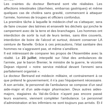
Les craintes du docteur Bertrand sont vite réalisées. Les
affections intestinales (diarrhées, embarras gastriques) et même
quelques cas de choléra sans gravité, commencent à attaquer
l’armée, hommes de troupes et officiers confondus.
La première tâche à laquelle le médecin-chef va s’attaquer, sera
de faire creuser des latrines et ensevelir les déchets qui jonche le
campement avec de la terre et des branchages. Les hommes ont
interdiction de sortir la nuit de leurs tentes, sans être couverts,
interdiction de boire de l’alcool et surtout, doivent conserver LA
ceinture de flanelle. Grâce à ces précautions, l’état sanitaire des
hommes ne s’aggravent pas, et même s’améliore.
Il est intéressant de comparer les propos de l’Assemblée avec la
réalité. Le
23 juillet
, interpellé sur l’état des ambulances de
l’armée, par le baron Brenier, le ministre de la guerre, le vicomte
Dejean répond « notre service médical devant l’ennemi sera
parfaitement organisé ».
Le docteur Bertrand est médecin militaire, et contrairement à ce
que prétend le gouvernement, il n’a pas l’équipement nécessaire.
A son arrivée, le personnel de l’ambulance se compose d’un seul
aide-major et d’un aide-major pharmacien. Deux autres aides-
majors, stagiaires du Val-de-Grâce n’ayant pas encore passé
leurs examens, viennent compléter l’ambulance. Le personnel
d’administration et les infirmiers ne sont toujours pas arrivés. Et il