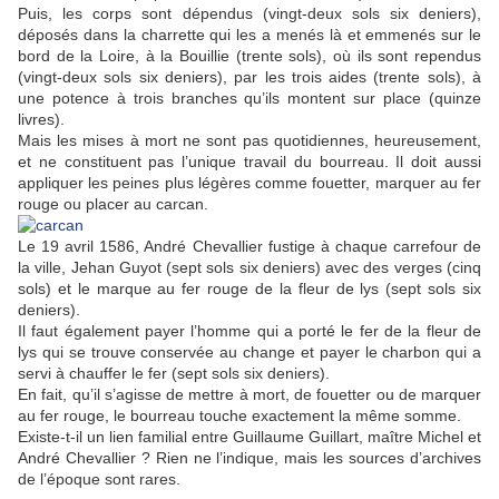
Puis, les corps sont dépendus (vingt-deux sols six deniers),
déposés dans la charrette qui les a menés là et emmenés sur le
bord de la Loire, à la Bouillie (trente sols), où ils sont rependus
(vingt-deux sols six deniers), par les trois aides (trente sols), à
une potence à trois branches qu’ils montent sur place (quinze
livres).
Mais les mises à mort ne sont pas quotidiennes, heureusement,
et ne constituent pas l’unique travail du bourreau. Il doit aussi
appliquer les peines plus légères comme fouetter, marquer au fer
rouge ou placer au carcan.
Le 19 avril 1586, André Chevallier fustige à chaque carrefour de
la ville, Jehan Guyot (sept sols six deniers) avec des verges (cinq
sols) et le marque au fer rouge de la fleur de lys (sept sols six
deniers).
Il faut également payer l’homme qui a porté le fer de la fleur de
lys qui se trouve conservée au change et payer le charbon qui a
servi à chauffer le fer (sept sols six deniers).
En fait, qu’il s’agisse de mettre à mort, de fouetter ou de marquer
au fer rouge, le bourreau touche exactement la même somme.
Existe-t-il un lien familial entre Guillaume Guillart, maître Michel et
André Chevallier ? Rien ne l’indique, mais les sources d’archives
de l’époque sont rares.