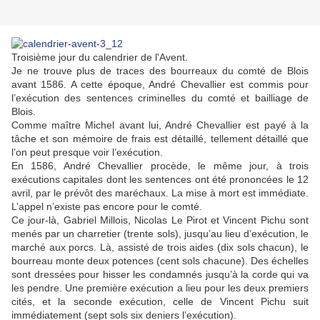
Troisième jour du calendrier de l'Avent.
Je ne trouve plus de traces des bourreaux du comté de Blois
avant 1586. A cette époque, André Chevallier est commis pour
l’exécution des sentences criminelles du comté et bailliage de
Blois.
Comme maître Michel avant lui, André Chevallier est payé à la
tâche et son mémoire de frais est détaillé, tellement détaillé que
l’on peut presque voir l’exécution.
En 1586, André Chevallier procède, le même jour, à trois
exécutions capitales dont les sentences ont été prononcées le 12
avril, par le prévôt des maréchaux. La mise à mort est immédiate.
L’appel n’existe pas encore pour le comté.
Ce jour-là, Gabriel Millois, Nicolas Le Pirot et Vincent Pichu sont
menés par un charretier (trente sols), jusqu’au lieu d’exécution, le
marché aux porcs. Là, assisté de trois aides (dix sols chacun), le
bourreau monte deux potences (cent sols chacune). Des échelles
sont dressées pour hisser les condamnés jusqu’à la corde qui va
les pendre. Une première exécution a lieu pour les deux premiers
cités, et la seconde exécution, celle de Vincent Pichu suit
immédiatement (sept sols six deniers l’exécution).