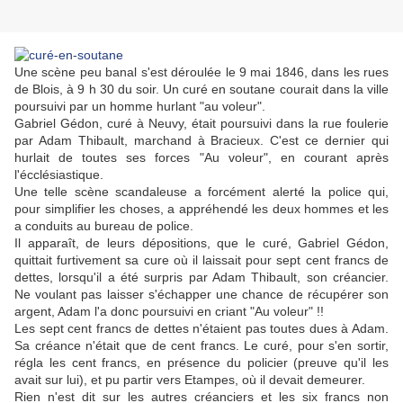
Une scène peu banal s'est déroulée le 9 mai 1846, dans les rues
de Blois, à 9 h 30 du soir. Un curé en soutane courait dans la ville
poursuivi par un homme hurlant "au voleur".
Gabriel Gédon, curé à Neuvy, était poursuivi dans la rue foulerie
par Adam Thibault, marchand à Bracieux. C'est ce dernier qui
hurlait de toutes ses forces "Au voleur", en courant après
l'écclésiastique.
Une telle scène scandaleuse a forcément alerté la police qui,
pour simplifier les choses, a appréhendé les deux hommes et les
a conduits au bureau de police.
Il apparaît, de leurs dépositions, que le curé, Gabriel Gédon,
quittait furtivement sa cure où il laissait pour sept cent francs de
dettes, lorsqu'il a été surpris par Adam Thibault, son créancier.
Ne voulant pas laisser s'échapper une chance de récupérer son
argent, Adam l'a donc poursuivi en criant "Au voleur" !!
Les sept cent francs de dettes n'étaient pas toutes dues à Adam.
Sa créance n'était que de cent francs. Le curé, pour s'en sortir,
régla les cent francs, en présence du policier (preuve qu'il les
avait sur lui), et pu partir vers Etampes, où il devait demeurer.
Rien n'est dit sur les autres créanciers et les six francs non