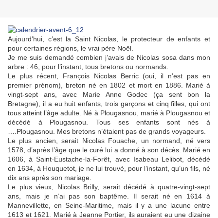
Aujourd’hui, c’est la Saint Nicolas, le protecteur de enfants et
pour certaines régions, le vrai père Noël.
Je me suis demandé combien j’avais de Nicolas sosa dans mon
arbre : 46, pour l’instant, tous bretons ou normands.
Le plus récent, François Nicolas Berric (oui, il n’est pas en
premier prénom), breton né en 1802 et mort en 1886. Marié à
vingt-sept ans, avec Marie Anne Godec (ça sent bon la
Bretagne), il a eu huit enfants, trois garçons et cinq filles, qui ont
tous atteint l’âge adulte. Né à Plougasnou, marié à Plougasnou et
décédé à Plougasnou. Tous ses enfants sont nés à
….Plougasnou. Mes bretons n’étaient pas de grands voyageurs.
Le plus ancien, serait Nicolas Fouache, un normand, né vers
1578, d’après l’âge que le curé lui a donné à son décès. Marié en
1606, à Saint-Eustache-la-Forêt, avec Isabeau Lelibot, décédé
en 1634, à Houquetot, je ne lui trouvé, pour l’instant, qu’un fils, né
dix ans après son mariage.
Le plus vieux, Nicolas Brilly, serait décédé à quatre-vingt-sept
ans, mais je n’ai pas son baptême. Il serait né en 1614 à
Mannevillette, en Seine-Maritime, mais il y a une lacune entre
1613 et 1621. Marié à Jeanne Portier, ils auraient eu une dizaine