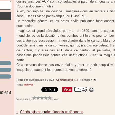
quinze ans. Les ACP sont consultables à partir de cinquante an
Pour un document inutile.
Allez, j’en rajoute une couche : imaginez-vous en secteur sinistr
aussi. Dans l’Aisne par exemple, ou l’Oise, ou…
Le répertoire général et les actes civils publiques fonctionne
succession.
Imaginez, si grand-père Jules est mort en 1890, dans le canton d
mondiale, ou de la deuxième (les bombes ont le chic pour tomber 
déclaration de succession, ni rien d’autre dans le canton. Mais, p
bout de terre dans le canton voisin, qui lui, n’a pas été détruit. I
ce canton, il y aura des ACP dans ce canton, et peut-être, de
passerelle par-dessus toutes ces destructions. C’est la magie 
sorte.
Cela ne vous donne pas envie d’aller y jeter un petit coup d’œi
lesquels se cachent les secrets de vos ancêtres ?
Posté par plumesquale à 04:22 -
Commentaires [
…
]
- Permalien [
#
]
Tags:
archives
90 614
Vous aimez ?
0 vote
Généalogistes professionnels et dépenses