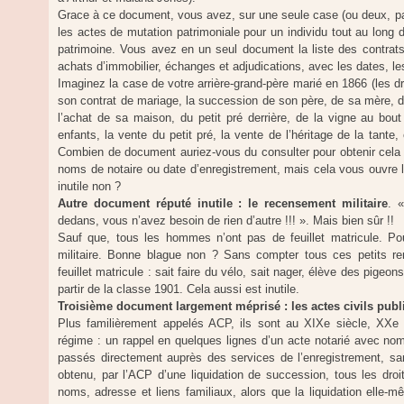
Grace à ce document, vous avez, sur une seule case (ou deux, pag
les actes de mutation patrimoniale pour un individu tout au long d
patrimoine. Vous avez en un seul document la liste des contrat
achats d’immobilier, échanges et adjudications, avec les dates, le
Imaginez la case de votre arrière-grand-père marié en 1866 (les 
son contrat de mariage, la succession de son père, de sa mère, de
l’achat de sa maison, du petit pré derrière, de la vigne au bout
enfants, la vente du petit pré, la vente de l’héritage de la tante
Combien de document auriez-vous du consulter pour obtenir cela
noms de notaire ou date d’enregistrement, mais cela vous ouvre 
inutile non ?
Autre document réputé inutile : le recensement militaire
. 
dedans, vous n’avez besoin de rien d’autre !!! ». Mais bien sûr !!
Sauf que, tous les hommes n’ont pas de feuillet matricule. P
militaire. Bonne blague non ? Sans compter tous ces petits re
feuillet matricule : sait faire du vélo, sait nager, élève des pigeo
partir de la classe 1901. Cela aussi est inutile.
Troisième document largement méprisé : les actes civils publ
Plus familièrement appelés ACP, ils sont au XIXe siècle, XXe s
régime : un rappel en quelques lignes d’un acte notarié avec nom
passés directement auprès des services de l’enregistrement, sans
obtenu, par l’ACP d’une liquidation de succession, tous les droi
noms, adresse et liens familiaux, alors que la liquidation elle-m