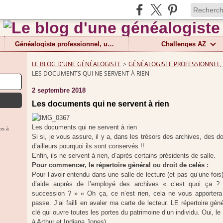
Généalogiste professionnel, un métier
Challenges AZ
LE BLOG D'UNE GÉNÉALOGISTE
>
GÉNÉALOGISTE PROFESSIONNEL,
LES DOCUMENTS QUI NE SERVENT À RIEN
2 septembre 2018
Les documents qui ne servent à rien
Les documents qui ne servent à rien
ps à
Si si, je vous assure, il y a, dans les trésors des archives, des
d’ailleurs pourquoi ils sont conservés !!
Enfin, ils ne servent à rien, d’après certains présidents de salle.
Pour commencer, le répertoire général ou droit de celés :
Pour l’avoir entendu dans une salle de lecture (et pas qu’une foi
d’aide auprès de l’employé des archives « c’est quoi ça ?
succession ? » « Oh ça, ce n’est rien, cela ne vous apportera ri
passe. J’ai failli en avaler ma carte de lecteur. LE répertoire gé
clé qui ouvre toutes les portes du patrimoine d’un individu. Oui, le
à Arthur et Indiana Jones).