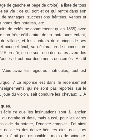
e de gauche et page de droite) la liste de tous
e sa vie : ce qui sort et ce qui rentre dans son
s de mariages, successions héritées, ventes et
s noms des notaires, etc.
droits de celés ne commencent qu’en 1865) avec
 son frère célibataire, de sa tante sans enfant,
 du village, et les contrats de mariage de ses
, et bouquet final, sa déclaration de succession.
 ? Bien sûr, ce ne sont que des dates avec des
l’accès direct aux documents concernés. Plutôt
« Vous avez les registres matricules, tout est
ourquoi ? La réponse est dans le recensement
nseignements qui ne sont pas reportés sur le
ns, joue du violon, sait conduire les chevaux…. A
iques.
iècle ce que les insinuations sont à l’ancien
 du notaire et date, mais aussi, pour les actes
 aide du notaire, l’énoncé complet. J’ai ainsi
ts de celés des douze héritiers ainsi que leurs
ême n’était pas disponible : moins de soixante-