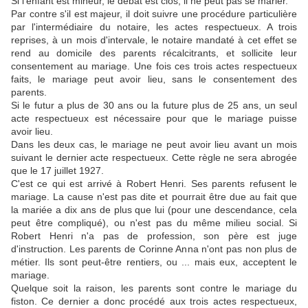
Si l'enfant est mineur, le débat est clos, il ne peut pas se marier.
Par contre s'il est majeur, il doit suivre une procédure particulière
par l'intermédiaire du notaire, les actes respectueux. A trois
reprises, à un mois d'intervale, le notaire mandaté à cet effet se
rend au domicile des parents récalcitrants, et sollicite leur
consentement au mariage. Une fois ces trois actes respectueux
faits, le mariage peut avoir lieu, sans le consentement des
parents.
Si le futur a plus de 30 ans ou la future plus de 25 ans, un seul
acte respectueux est nécessaire pour que le mariage puisse
avoir lieu.
Dans les deux cas, le mariage ne peut avoir lieu avant un mois
suivant le dernier acte respectueux. Cette règle ne sera abrogée
que le 17 juillet 1927.
C'est ce qui est arrivé à Robert Henri. Ses parents refusent le
mariage. La cause n'est pas dite et pourrait être due au fait que
la mariée a dix ans de plus que lui (pour une descendance, cela
peut être compliqué), ou n'est pas du même milieu social. Si
Robert Henri n'a pas de profession, son père est juge
d'instruction. Les parents de Corinne Anna n'ont pas non plus de
métier. Ils sont peut-être rentiers, ou ... mais eux, acceptent le
mariage.
Quelque soit la raison, les parents sont contre le mariage du
fiston. Ce dernier a donc procédé aux trois actes respectueux,