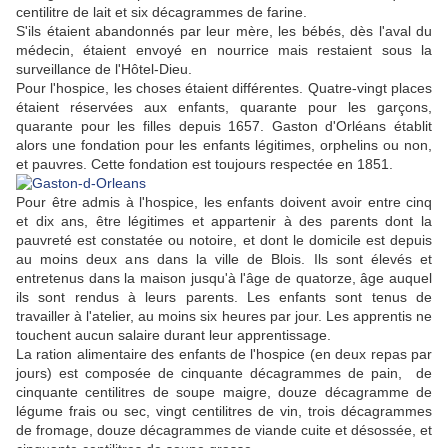
centilitre de lait et six décagrammes de farine.
S'ils étaient abandonnés par leur mère, les bébés, dès l'aval du
médecin, étaient envoyé en nourrice mais restaient sous la
surveillance de l'Hôtel-Dieu.
Pour l'hospice, les choses étaient différentes. Quatre-vingt places
étaient réservées aux enfants, quarante pour les garçons,
quarante pour les filles depuis 1657. Gaston d'Orléans établit
alors une fondation pour les enfants légitimes, orphelins ou non,
et pauvres. Cette fondation est toujours respectée en 1851.
Pour être admis à l'hospice, les enfants doivent avoir entre cinq
et dix ans, être légitimes et appartenir à des parents dont la
pauvreté est constatée ou notoire, et dont le domicile est depuis
au moins deux ans dans la ville de Blois. Ils sont élevés et
entretenus dans la maison jusqu'à l'âge de quatorze, âge auquel
ils sont rendus à leurs parents. Les enfants sont tenus de
travailler à l'atelier, au moins six heures par jour. Les apprentis ne
touchent aucun salaire durant leur apprentissage.
La ration alimentaire des enfants de l'hospice (en deux repas par
jours) est composée de cinquante décagrammes de pain, de
cinquante centilitres de soupe maigre, douze décagramme de
légume frais ou sec, vingt centilitres de vin, trois décagrammes
de fromage, douze décagrammes de viande cuite et désossée, et