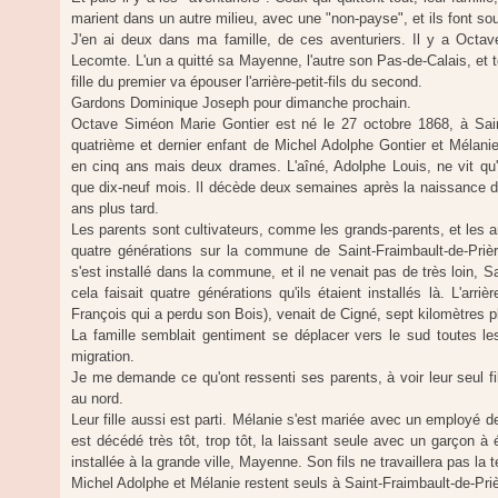
marient dans un autre milieu, avec une "non-payse", et ils font sou
J'en ai deux dans ma famille, de ces aventuriers. Il y a Octa
Lecomte. L'un a quitté sa Mayenne, l'autre son Pas-de-Calais, et t
fille du premier va épouser l'arrière-petit-fils du second.
Gardons Dominique Joseph pour dimanche prochain.
Octave Siméon Marie Gontier est né le 27 octobre 1868, à Saint
quatrième et dernier enfant de Michel Adolphe Gontier et Mélani
en cinq ans mais deux drames. L'aîné, Adolphe Louis, ne vit qu'
que dix-neuf mois. Il décède deux semaines après la naissance 
ans plus tard.
Les parents sont cultivateurs, comme les grands-parents, et les arr
quatre générations sur la commune de Saint-Fraimbault-de-Prières
s'est installé dans la commune, et il ne venait pas de très loin, 
cela faisait quatre générations qu'ils étaient installés là. L'arr
François qui a perdu son Bois), venait de Cigné, sept kilomètres p
La famille semblait gentiment se déplacer vers le sud toutes le
migration.
Je me demande ce qu'ont ressenti ses parents, à voir leur seul fil
au nord.
Leur fille aussi est parti. Mélanie s'est mariée avec un employé 
est décédé très tôt, trop tôt, la laissant seule avec un garçon à
installée à la grande ville, Mayenne. Son fils ne travaillera pas la t
Michel Adolphe et Mélanie restent seuls à Saint-Fraimbault-de-Pri