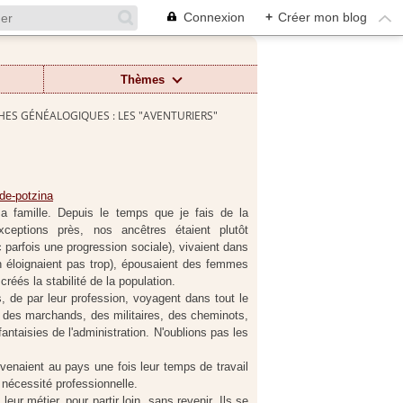
Connexion
+
Créer mon blog
Thèmes
ES GÉNÉALOGIQUES : LES "AVENTURIERS"
a famille. Depuis le temps que je fais de la
eptions près, nos ancêtres étaient plutôt
 parfois une progression sociale), vivaient dans
n éloignaient pas trop), épousaient des femmes
créés la stabilité de la population.
s, de par leur profession, voyagent dans tout le
it des marchands, des militaires, des cheminots,
ntaisies de l'administration. N'oublions pas les
revenaient au pays une fois leur temps de travail
e nécessité professionnelle.
 leur métier, pour partir loin, sans revenir. Ils se