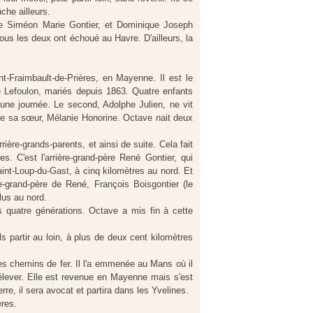
che ailleurs.
ve Siméon Marie Gontier, et Dominique Joseph
ous les deux ont échoué au Havre. D'ailleurs, la
-Fraimbault-de-Prières, en Mayenne. Il est le
e Lefoulon, mariés depuis 1863. Quatre enfants
une journée. Le second, Adolphe Julien, ne vit
de sa sœur, Mélanie Honorine. Octave nait deux
ière-grands-parents, et ainsi de suite. Cela fait
. C'est l'arrière-grand-père René Gontier, qui
Saint-Loup-du-Gast, à cinq kilomètres au nord. Et
ière-grand-père de René, François Boisgontier (le
lus au nord.
s quatre générations. Octave a mis fin à cette
s partir au loin, à plus de deux cent kilomètres
des chemins de fer. Il l'a emmenée au Mans où il
 élever. Elle est revenue en Mayenne mais s'est
erre, il sera avocat et partira dans les Yvelines.
ères.