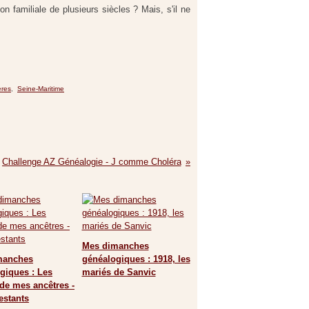
on familiale de plusieurs siècles ? Mais, s'il ne
ères
,
Seine-Maritime
Challenge AZ Généalogie - J comme Choléra
Mes dimanches
manches
généalogiques : 1918, les
giques : Les
mariés de Sanvic
 de mes ancêtres -
estants