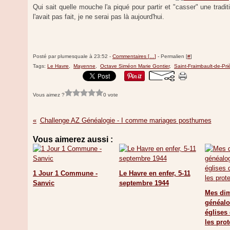
Qui sait quelle mouche l'a piqué pour partir et "casser" une traditi
l'avait pas fait, je ne serai pas là aujourd'hui.
Posté par plumesquale à 23:52 -
Commentaires [
…
]
- Permalien [
#
]
Tags:
Le Havre
,
Mayenne
,
Octave Siméon Marie Gontier
,
Saint-Fraimbault-de-Pri
Vous aimez ?
0 vote
Challenge AZ Généalogie - I comme mariages posthumes
Vous aimerez aussi :
1 Jour 1 Commune -
Le Havre en enfer, 5-11
Sanvic
septembre 1944
Mes di
généalo
églises
les prot