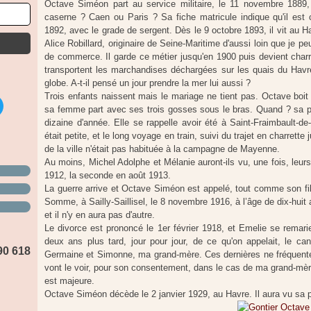
Octave Siméon part au service militaire, le 11 novembre 1889, 
caserne ? Caen ou Paris ? Sa fiche matricule indique qu'il est cu
1892, avec le grade de sergent. Dès le 9 octobre 1893, il vit au Hav
Alice Robillard, originaire de Seine-Maritime d'aussi loin que je pe
de commerce. Il garde ce métier jusqu'en 1900 puis devient charre
transportent les marchandises déchargées sur les quais du Havre
globe. A-t-il pensé un jour prendre la mer lui aussi ?
Trois enfants naissent mais le mariage ne tient pas. Octave boit e
sa femme part avec ses trois gosses sous le bras. Quand ? sa plu
dizaine d'année. Elle se rappelle avoir été à Saint-Fraimbault-de-
était petite, et le long voyage en train, suivi du trajet en charrette j
de la ville n'était pas habituée à la campagne de Mayenne.
Au moins, Michel Adolphe et Mélanie auront-ils vu, une fois, leurs 
1912, la seconde en août 1913.
La guerre arrive et Octave Siméon est appelé, tout comme son fils
Somme, à Sailly-Saillisel, le 8 novembre 1916, à l’âge de dix-huit a
et il n'y en aura pas d'autre.
Le divorce est prononcé le 1er février 1918, et Emelie se rema
deux ans plus tard, jour pour jour, de ce qu'on appelait, le can
90 618
Germaine et Simonne, ma grand-mère. Ces dernières ne fréquentent
vont le voir, pour son consentement, dans le cas de ma grand-mère
est majeure.
Octave Siméon décède le 2 janvier 1929, au Havre. Il aura vu sa pe