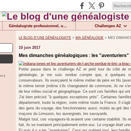
Généalogiste professionnel, un métier
Challenges AZ
LE BLOG D'UNE GÉNÉALOGISTE
>
MA GÉNÉALOGIE
>
MES DIMANCH
10 juin 2017
Mes dimanches généalogiques : les "aventuriers"
Petite pause dans le challenge AZ et petit tour du côté de m
généalogie, je me suis rendue compte que, à quelques exc
ps à
conservateurs. Ils exerçaient le même métier de père en fils (avec
le même terroir (même s'ils changeaient de commune, ils ne s'e
de leur milieu social et géographique. Ce sont ces familles qui ont 
J'ai bien précisé "à quelques exceptions près". Certaines famille
département, toute la région, voire même toute la France. Il s'ag
des gens du voyage, des fonctionnaires aussi, mutés au gré des fa
maçons du Limousin, les auvergnats, les savoyards.
Malgré tout, ces voyageurs-là avaient une certaine stabilité. Ils 
fait, ils se mariaient principalement entre eux. Le voyage était un
Et puis il y a les "aventuriers". Ceux qui quittent tout, leur famille,