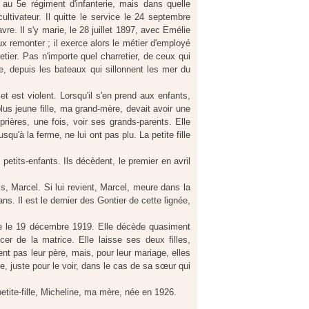
au 5e régiment d'infanterie, mais dans quelle
ltivateur. Il quitte le service le 24 septembre
re. Il s'y marie, le 28 juillet 1897, avec Emélie
ux remonter ; il exerce alors le métier d'employé
tier. Pas n'importe quel charretier, de ceux qui
, depuis les bateaux qui sillonnent les mer du
t est violent. Lorsqu'il s'en prend aux enfants,
s jeune fille, ma grand-mère, devait avoir une
prières, une fois, voir ses grands-parents. Elle
usqu'à la ferme, ne lui ont pas plu. La petite fille
petits-enfants. Ils décèdent, le premier en avril
, Marcel. Si lui revient, Marcel, meure dans la
ns. Il est le dernier des Gontier de cette lignée,
rie le 19 décembre 1919. Elle décède quasiment
cer de la matrice. Elle laisse ses deux filles,
 pas leur père, mais, pour leur mariage, elles
, juste pour le voir, dans le cas de sa sœur qui
tite-fille, Micheline, ma mère, née en 1926.