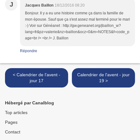
J
Jacques Baillon
18/12/2016 08:20
Bonjour. Il y a eu une histoire comme ça dans la famille de
mon épouse. Sauf que ça s'est assez mal terminé pour le mari
:-) Voir sur Généanet : http://gw.geneanet.org/jbaillon_w?
lang=fr&pz=valerie&nz=baillon&ocz=0&m=NOTES&f=code_p
age<br /> <br /> J. Baillon
Répondre
< Calendrier de l'avent -
Calendrier de l'avent - jour
jour 17
19 >
Hébergé par Canalblog
Top articles
Pages
Contact