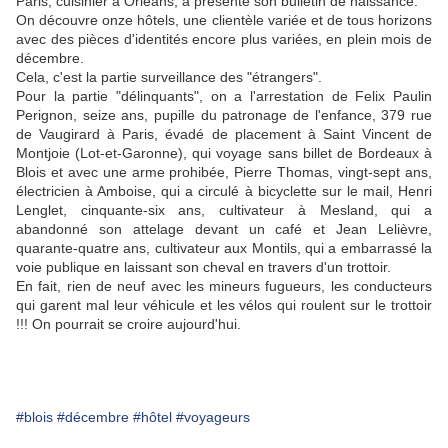
Paris, cuisinier à Orléans, a présenté son bulletin de naissance.
On découvre onze hôtels, une clientèle variée et de tous horizons
avec des pièces d'identités encore plus variées, en plein mois de
décembre.
Cela, c'est la partie surveillance des "étrangers".
Pour la partie "délinquants", on a l'arrestation de Felix Paulin
Perignon, seize ans, pupille du patronage de l'enfance, 379 rue
de Vaugirard à Paris, évadé de placement à Saint Vincent de
Montjoie (Lot-et-Garonne), qui voyage sans billet de Bordeaux à
Blois et avec une arme prohibée, Pierre Thomas, vingt-sept ans,
électricien à Amboise, qui a circulé à bicyclette sur le mail, Henri
Lenglet, cinquante-six ans, cultivateur à Mesland, qui a
abandonné son attelage devant un café et Jean Lelièvre,
quarante-quatre ans, cultivateur aux Montils, qui a embarrassé la
voie publique en laissant son cheval en travers d'un trottoir.
En fait, rien de neuf avec les mineurs fugueurs, les conducteurs
qui garent mal leur véhicule et les vélos qui roulent sur le trottoir
!!! On pourrait se croire aujourd'hui.
#blois
#décembre
#hôtel
#voyageurs