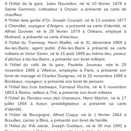
A l'hôtel de la gare, Jules Nouvellon, né le 10 février 1878 à
Sainte Gemmes, cultivateur à Onzain, a présenté sa carte de
chauffeur.
A l'hôtel dela gerbe d'Or, Joseph Courant, né le 13 octobre 1877
à Chemillet, voyageur d'Angers, a présenté sa carte d'identité, et
Alfred Duvivier, né le 28 février 1879 à Orléans, employé à
Molineuf, a présenté sa carte d'electeur.
A l'hôtel du Tramway, Henri Maillet, né le 31 décembre 1869 à
Aix-les-Bains, agent public d'Aix-les-Bains a présenté sa carte
militaire et Victor Genin, né le 15 août 1899 au même lieu, poseur
d'afiches à Aix-les-Bains, a présenté son livret militaire.
A l'hôtel du café de la gare, Paulette Jouveau, née le 20
novembre 1888 à Villetrun, employée à Paris, a présenté son
livret de mariage et Charles Duvignau, né le 20 novembre 1888 à
Bordeaux, voyageur, a présenté son livret de pension.
A l'hôtel des trois barbeaux, Fernand Rochis, né le 5 novembre
1853 à Reims, tailleur à Thil, a présenté son livret militaire.
A l'hôtel du Rendez-vous des chasseurs, Henri Machin, né le 17
juillet 1866 à Autun, prestidigitateur, a présenté sa carte
d'identité.
A l'hôtel de Bourgogne, Alfred Coquy, né le 1 février 1864 à
Brouilles, carrier à Blois, a présenté son livret de famille.
A l'hôtel du XVe siècle, Joseph Gustiaux, né le 30 mai 1892 à